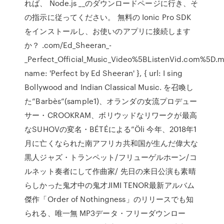
れば、 Node.js __のダウンロードページに行き、そ
の指示に従ってください。 無料の Ionic Pro SDK
をインストールし、お使いのアプリに接続します
か？ .com/Ed_Sheeran_-
_Perfect_Official_Music_Video%5BListenVid.com%5D.m
name: 'Perfect by Ed Sheeran' }, { url: I sing
Bollywood and Indian Classical Music. を召喚し
た”Barbès”(sample1)、オランダの女流プロデュー
サー・CROOKRAM、ボリウッドなリワークが最高
なSUHOVの変名・BÉTÉによる”Öli 今年、2018年1
月に亡くなられた南アフリカ共和国が生んだ偉大な
黒人ジャズ・トランペット/フリューゲルホーン/コ
ルネット奏者にして作曲家/ 先日の来日公演も素晴
らしかった鬼才中の鬼才JIMI TENOR最新アルバム
傑作「Order of Nothingness」のリリースでも知
られる、唯一無 MP3データ・フリーダウンロー