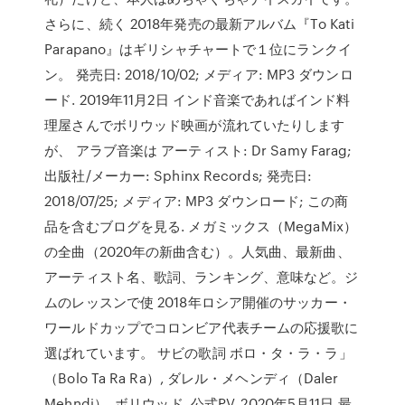
さらに、続く 2018年発売の最新アルバム『To Kati
Parapano』はギリシャチャートで１位にランクイ
ン。 発売日: 2018/10/02; メディア: MP3 ダウンロ
ード. 2019年11月2日 インド音楽であればインド料
理屋さんでボリウッド映画が流れていたりします
が、 アラブ音楽は アーティスト: Dr Samy Farag;
出版社/メーカー: Sphinx Records; 発売日:
2018/07/25; メディア: MP3 ダウンロード; この商
品を含むブログを見る. メガミックス（MegaMix）
の全曲（2020年の新曲含む）。人気曲、最新曲、
アーティスト名、歌詞、ランキング、意味など。ジ
ムのレッスンで使 2018年ロシア開催のサッカー・
ワールドカップでコロンビア代表チームの応援歌に
選ばれています。 サビの歌詞 ボロ・タ・ラ・ラ」
（Bolo Ta Ra Ra）, ダレル・メヘンディ（Daler
Mehndi）, ボリウッド, 公式PV. 2020年5月11日 最