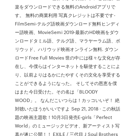
楽をダウンロードできる無料のAndroidアプリで
す。 無料の商業利用 写真クレジットは不要です-
FilmSemi-テルグ語映画ダウンロード無料ヒンディ
ー語映画、MovieSemi 2019-最新のHD映画をダウ
ンロードタミル語、テルグ語、マラヤーラム語、ボ
リウッド、ハリウッド映画オンライン無料. ダウン
ロードFree Full Movies 世の中には様々な文化が存
在し、今僕らはインターネットを駆使することによ
り、以前よりはるかにたやすくその文化を享受する
ことができるようになった。 そしてその恩恵を僕
はまた今日受けた。その名は「BLOODY
WOOD」。 なんだこいつらは！カッコいいぞ！ 絶
対聴いたほうがいいですよ Sep 21, 2018 · この秋話
題の映画主題歌！10月3日発売E-girls「Perfect
World」のミュージックビデオ、新アーティスト写
真が遂に公開！！ EXILE / 三代目 J Soul Brothers