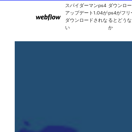
スパイダーマンps4
ダウンロー
アップデート1.04が
ps4がフ
ダウンロードされな
るとどうな
い
か