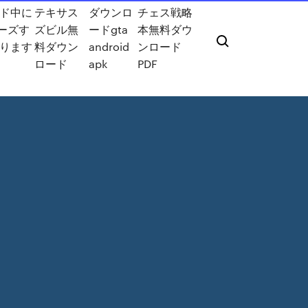
ド中に
テキサス
ダウンロ
チェス戦略
リーズす
ズビル無
ードgta
本無料ダウ
ります
料ダウン
android
ンロード
ロード
apk
PDF