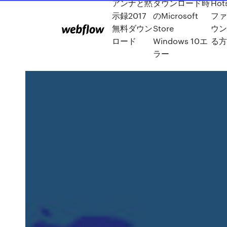
アンナと黙
ダウンロード時
Hot
示録2017
のMicrosoft
フ
無料ダウン
Store
ウ
ロード
Windows 10エ
る
ラー