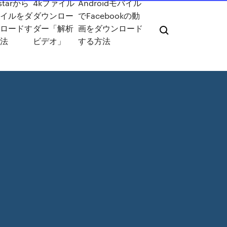
starから
4kファイル
Androidモバイル
ァイルをダ
ダウンロー
でFacebookの動
ンロードす
ダー「解析
画をダウンロード
方法
ビデオ」
する方法