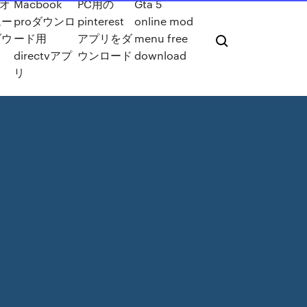
デオ
Macbook
PC用の
Gta 5
ムー
proダウンロ
pinterest
online mod
ダウ
ード用
アプリをダ
menu free
directvアプ
ウンロード
download
リ